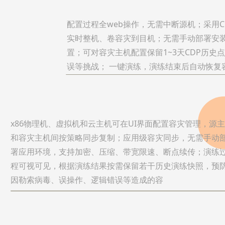
配置过程全web操作，无需中断源机；采用C
实时整机、卷容灾到目机；无需手动部署安
置；可对容灾主机配置保留1~3天CDP历史
误等挑战； 一键演练，演练结束后自动恢复
x86物理机、虚拟机和云主机可在UI界面配置容灾管理，源
和容灾主机间按策略同步复制；应用级容灾同步，无需手动
署应用环境，支持加密、压缩、带宽限速、断点续传；演练
程可视可见，根据演练结果按需保留若干历史演练快照，预
因勒索病毒、误操作、逻辑错误等造成的容
灾失效。